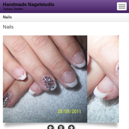
—
Handmade Nagelstudio
—
—
Sabine Stettler
Nails
Nails